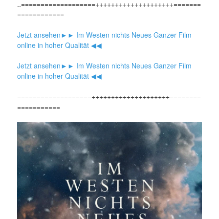
..===================++++++++++++++++++++=======
============
Jetzt ansehen►► Im Westen nichts Neues Ganzer Film 
online in hoher Qualität ◀◀
Jetzt ansehen►► Im Westen nichts Neues Ganzer Film 
online in hoher Qualität ◀◀
===================++++++++++++++++++++========
===========