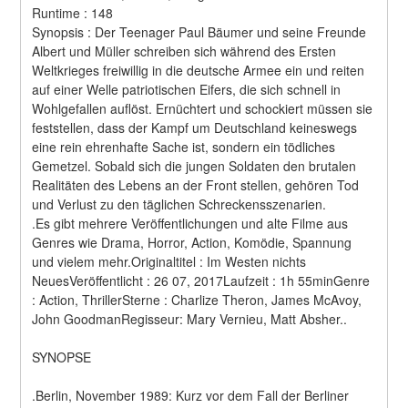
Runtime : 148 
Synopsis : Der Teenager Paul Bäumer und seine Freunde 
Albert und Müller schreiben sich während des Ersten 
Weltkrieges freiwillig in die deutsche Armee ein und reiten 
auf einer Welle patriotischen Eifers, die sich schnell in 
Wohlgefallen auflöst. Ernüchtert und schockiert müssen sie 
feststellen, dass der Kampf um Deutschland keineswegs 
eine rein ehrenhafte Sache ist, sondern ein tödliches 
Gemetzel. Sobald sich die jungen Soldaten den brutalen 
Realitäten des Lebens an der Front stellen, gehören Tod 
und Verlust zu den täglichen Schreckensszenarien. 
.Es gibt mehrere Veröffentlichungen und alte Filme aus 
Genres wie Drama, Horror, Action, Komödie, Spannung 
und vielem mehr.Originaltitel : Im Westen nichts 
NeuesVeröffentlicht : 26 07, 2017Laufzeit : 1h 55minGenre 
: Action, ThrillerSterne : Charlize Theron, James McAvoy, 
John GoodmanRegisseur: Mary Vernieu, Matt Absher..
SYNOPSE
.Berlin, November 1989: Kurz vor dem Fall der Berliner 