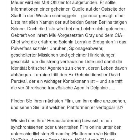
Mauer wird ein MI6-Offizier tot aufgefunden. Er sollte 
Informationen einer geheimen Quelle auf der Ostseite der 
Stadt in den Westen schmuggeln – genauer gesagt: eine 
Liste mit allen Namen der auf beiden Seiten Berlins tätigen 
Spione. Doch die Liste wird bei der Leiche nicht gefunden. 
Gebrieft von ihrem MI6-Vorgesetzten Gray und dem CIA-
Chef wird die erfahrene Spionin Lorraine Broughton in das 
Pulverfass sozialer Unruhen, Spionageabwehr, 
gescheiterter Missionen und geheimer Hinrichtungen 
geschickt, um die streng vertrauliche Liste und damit die 
Identität britischer Agenten zu sichern, deren Leben davon 
abhängen. Lorraine trifft den Ex-Geheimdienstler David 
Percival, der ein wichtiger Kontaktmann ist – und sie trifft 
die verführerische französische Agentin Delphine .....
Finden Sie Ihren nächsten Film, um ihn online anzusehen, 
und sehen Sie, auf welchen Plattformen er verfügbar ist?
Wir sind uns Ihrer Herausforderung bewusst, einen 
synchronisierten oder untertitelten Film online unter den 
unterschiedlichsten Streaming-Plattformen wie Netflix, 
YouTube, Amazon Prime Video, NOW, Apple TV und 