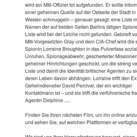
wird ein MI6-Offizier tot aufgefunden. Er sollte Infor
einer geheimen Quelle auf der Ostseite der Stadt in 
Westen schmuggeln – genauer gesagt: eine Liste mit
Namen der auf beiden Seiten Berlins tätigen Spione
Liste wird bei der Leiche nicht gefunden. Gebrieft vo
MI6-Vorgesetzten Gray und dem CIA-Chef wird die e
Spionin Lorraine Broughton in das Pulverfass sozial
Unruhen, Spionageabwehr, gescheiterter Missionen
geheimer Hinrichtungen geschickt, um die streng ver
Liste und damit die Identität britischer Agenten zu si
deren Leben davon abhängen. Lorraine trifft den Ex
Geheimdienstler David Percival, der ein wichtiger 
Kontaktmann ist – und sie trifft die verführerische fr
Agentin Delphine .....
Finden Sie Ihren nächsten Film, um ihn online anzu
und sehen Sie, auf welchen Plattformen er verfügbar
Wir sind uns Ihrer Herausforderung bewusst, einen 