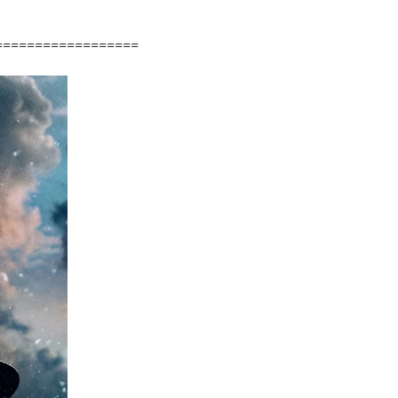
==================