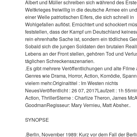
Albert und Müller schreiben sich während des Erste
Weltkrieges freiwillig in die deutsche Armee ein und 
einer Welle patriotischen Eifers, die sich schnell in 
Wohlgefallen auflöst. Ernüchtert und schockiert müs
feststellen, dass der Kampf um Deutschland keines
rein ehrenhafte Sache ist, sondern ein tödliches Gem
Sobald sich die jungen Soldaten den brutalen Reali
Lebens an der Front stellen, gehören Tod und Verlus
täglichen Schreckensszenarien. 
.Es gibt mehrere Veröffentlichungen und alte Filme 
Genres wie Drama, Horror, Action, Komödie, Spann
vielem mehr.Originaltitel : Im Westen nichts 
NeuesVeröffentlicht : 26 07, 2017Laufzeit : 1h 55min
Action, ThrillerSterne : Charlize Theron, James McA
GoodmanRegisseur: Mary Vernieu, Matt Absher..
SYNOPSE
.Berlin, November 1989: Kurz vor dem Fall der Berli