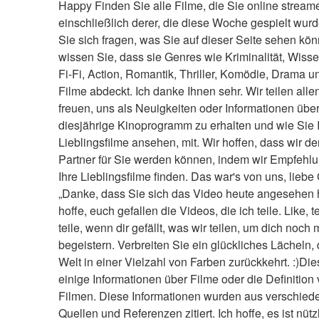
Happy Finden Sie alle Filme, die Sie online stream
einschließlich derer, die diese Woche gespielt wur
Sie sich fragen, was Sie auf dieser Seite sehen kön
wissen Sie, dass sie Genres wie Kriminalität, Wissen
Fi-Fi, Action, Romantik, Thriller, Komödie, Drama 
Filme abdeckt. Ich danke Ihnen sehr. Wir teilen allen,
freuen, uns als Neuigkeiten oder Informationen über
diesjährige Kinoprogramm zu erhalten und wie Sie I
Lieblingsfilme ansehen, mit. Wir hoffen, dass wir der
Partner für Sie werden können, indem wir Empfehlun
Ihre Lieblingsfilme finden. Das war's von uns, liebe 
„Danke, dass Sie sich das Video heute angesehen h
hoffe, euch gefallen die Videos, die ich teile. Like, te
teile, wenn dir gefällt, was wir teilen, um dich noch 
begeistern. Verbreiten Sie ein glückliches Lächeln, d
Welt in einer Vielzahl von Farben zurückkehrt. :)Dies
einige Informationen über Filme oder die Definition 
Filmen. Diese Informationen wurden aus verschied
Quellen und Referenzen zitiert. Ich hoffe, es ist nützl