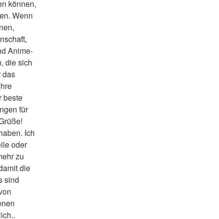
en können, 
den. Wenn 
nen, 
schaft, 
und Anime-
 die sich 
 das 
hre 
 beste 
gen für 
Grüße! 
aben. Ich 
ile oder 
mehr zu 
amit die 
 sind 
von 
enen 
ich..