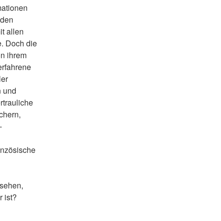
mationen 
den 
 allen 
. Doch die 
n ihrem 
rfahrene 
er 
 und 
trauliche 
chern, 
-
anzösische 
sehen, 
 ist?