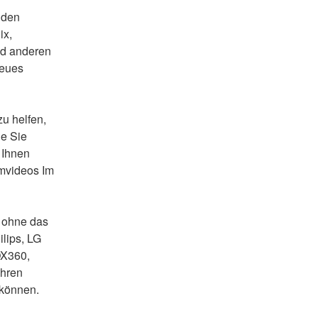
 den 
x, 
d anderen 
eues 
u helfen, 
e Sie 
Ihnen 
videos Im 
 ohne das 
lips, LG 
X360, 
hren 
 können.