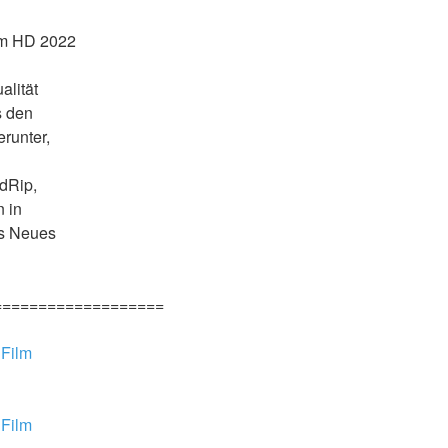
m HD 2022 
lität 
 den 
runter, 
dRip, 
 in 
s Neues 
===================
Film 
Film 