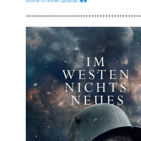
online in hoher Qualität ◀◀
===================++++++++++++++++++++=