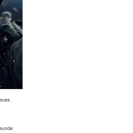
Neues 
eunde 