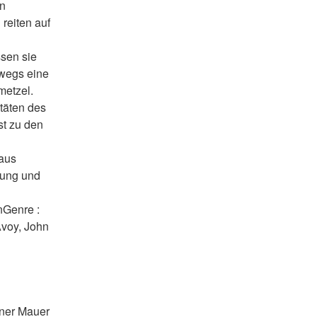
n 
reiten auf 
sen sie 
wegs eine 
etzel. 
täten des 
t zu den 
aus 
ung und 
Genre : 
voy, John 
ner Mauer 